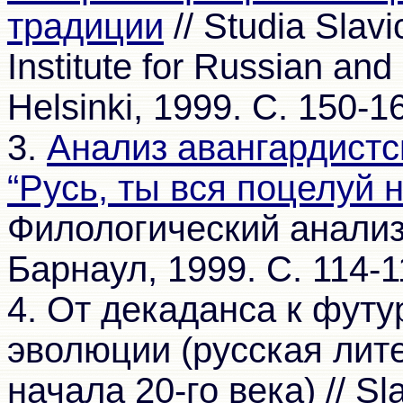
традиции
// Studia Slav
Institute for Russian an
Helsinki, 1999. С. 150-1
3.
Анализ авангардистск
“Русь, ты вся поцелуй 
Филологический анализ т
Барнаул, 1999. С. 114-1
4. От декаданса к футу
эволюции (русская лите
начала 20-го века) // Sla