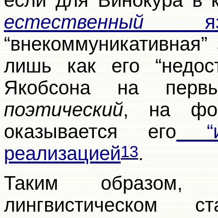
если для Винокура в 
естественный
яз
“внекоммуникативная”
лишь как его “недос
Якобсона на перв
поэтический
, на фо
оказывается его
“ид
реализацией
.
13
Таким образом,
лингвистическом с