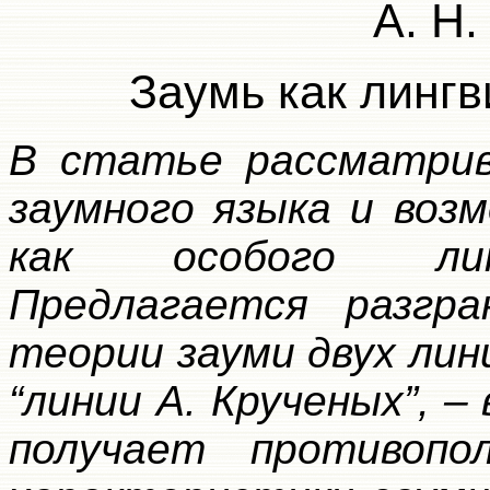
А. Н.
Заумь как линг
В статье рассматрив
заумного языка и воз
как особого лин
Предлагается разгра
теории зауми двух лини
“линии А. Крученых”, 
получает противопо