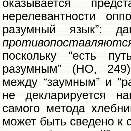
оказывается предс
нерелевантности опп
разумный язык”: д
противопоставляютс
поскольку “есть пу
разумным” (НО, 249
между “заумным” и “р
не декларируется н
самого метода хлебни
может быть сведено к