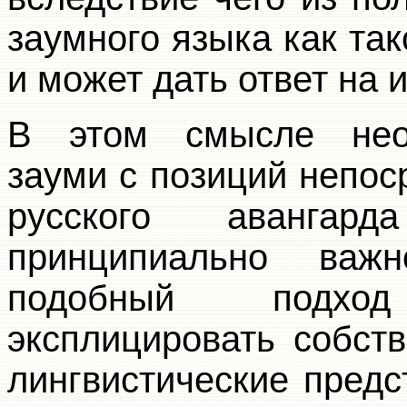
заумного языка как тако
и может дать ответ на 
В этом смысле необ
зауми с позиций непос
русского авангар
принципиально важ
подобный подхо
эксплицировать собст
лингвистические предс