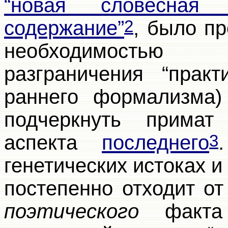
“новая словесна
содержание”
, было п
2
необходимостью 
разграничения “практ
раннего формализма) 
подчеркнуть примат 
аспекта
последнего
3
генетических истоках 
постепенно отходит о
поэтического
факта 