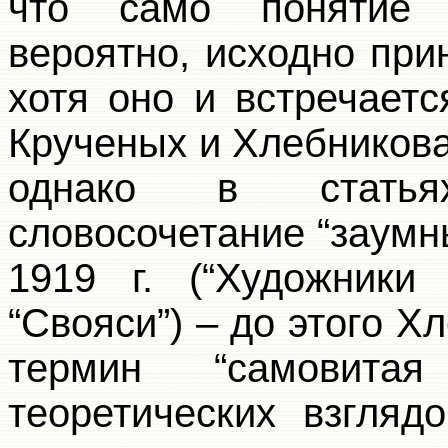
что само понятие “з
вероятно, исходно пр
хотя оно и встречает
Крученых и Хлебникова 
однако в статья
словосочетание “заумн
1919 г. (“Художники
“Свояси”) – до этого Х
термин “самовита
теоретических взгляд