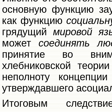
основную функцию зау
как функцию
социальн
грядущий
мировой яз
может
соединять лю
принятие во вним
хлебниковской теории
неполноту концепции
утверждавшего асоциал
Итоговым следств