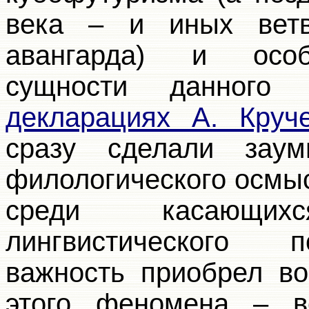
века – и иных ветве
авангарда) и особ
сущности данного
декларациях А. Круч
сразу сделали заум
филологического осмы
среди касающи
лингвистического 
важность приобрел в
этого феномена – в