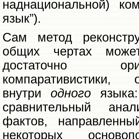
наднациональной) ком
язык”).
Сам метод реконстр
общих чертах може
достаточно ори
компаративистики, 
внутри
одного
языка:
сравнительный ана
фактов, направленн
некоторых основоп