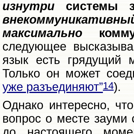
изнутри
системы з
внекоммуникативный
максимально
комму
следующее высказыва
язык есть грядущий 
Только он может сое
уже разъединяют”
).
14
Однако интересно, что
вопрос о месте зауми
до настоящего момен