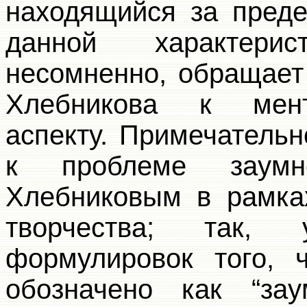
находящийся за пре
данной характери
несомненно, обращает
Хлебникова к мент
аспекту. Примечательн
к проблеме заумн
Хлебниковым в рамках
творчества; так,
формулировок того, 
обозначено как “зау