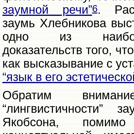
заумной речи”
. Рас
6
заумь Хлебникова выс
одно из наиболе
доказательств того, чт
как высказывание с ус
“язык в его эстетическ
Обратим внимани
“лингвистичности” 
Якобсона, помимо