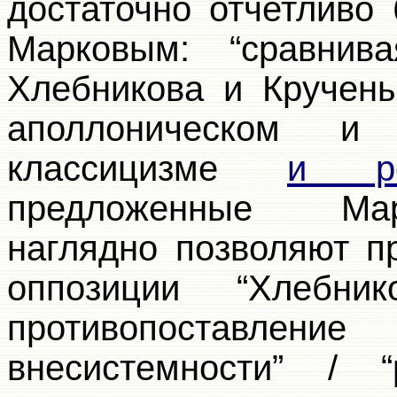
достаточно отчетливо
Марковым: “сравни
Хлебникова и Кручен
аполлоническом и
классицизме
и ро
предложенные Мар
наглядно позволяют п
оппозиции “Хлебни
противопоставле
внесистемности” / “