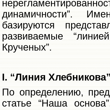
нерегламентированно
динамичности”. Им
базируются предста
развиваемые “линие
Крученых”.
I. “Линия Хлебникова
По определению, пре
статье “Наша основа”