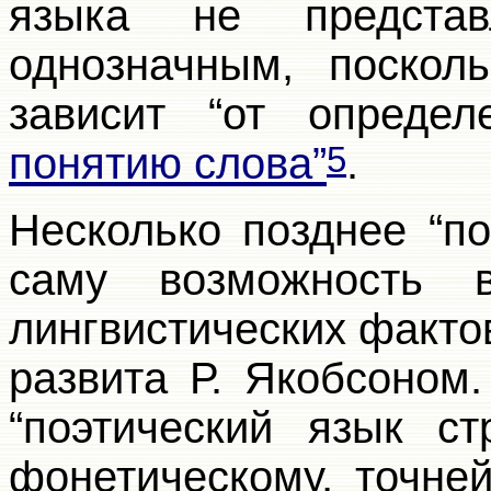
языка не представ
однозначным, поскол
зависит “от опреде
понятию слова”
.
5
Несколько позднее “по
саму возможность 
лингвистических факто
развита Р. Якобсоном
“поэтический язык ст
фонетическому, точне