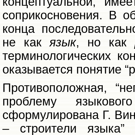
концептуальной, име
соприкосновения. В о
конца последовательн
не как
язык
, но как
терминологических ко
оказывается понятие “р
Противоположная, “не
проблему языково
сформулирована Г. Вин
– строители языка” 