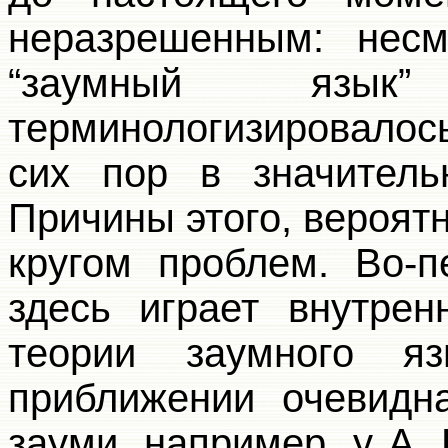
неразрешенным: несм
“заумный яз
терминологизировалос
сих пор в значитель
Причины этого, вероя
кругом проблем. Во-п
здесь играет внутрен
теории заумного я
приближении очевидн
зауми, например, у А.