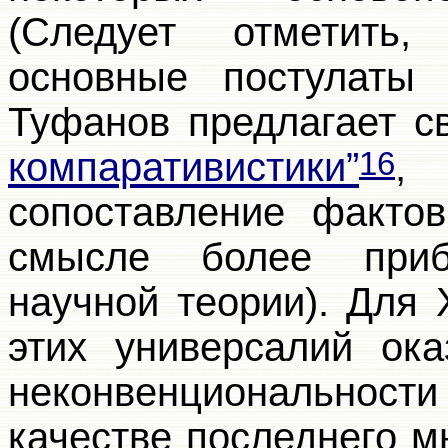
(Следует отметить,
основные постулаты 
Туфанов предлагает с
компаративистики”
,
16
сопоставление факт
смысле более приб
научной теории). Для
этих универсалий ока
неконвенциональности
качестве последнего м